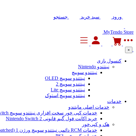
ورود
سبد خرید
جستجو
MyTendo Store
×
کنسول بازی
نینتندو Nintendo
نینتندو سوییچ
نینتندو سوییچ OLED
نینتندو سوییچ 2
نینتندو سوییچ Lite
نینتندو سوییچ استوک
خدمات
خدمات اصلی مایتندو
خدمات کپی خور سخت افزاری نینتندو سوییچ Nintendo Switch
خرید اکانت فول گیم قانونی Nintendo Switch 2
هک و کپی‌خور
خدمات RCM دائمی نینتندو سوییچ ورژن 1 (Unpatched)
خدمات کپی خور PS3