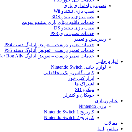
نصب و راه‌اندازی بازی
نصب بازی نینتندو Wii
نصب بازی نینتندو 3DS
خدمات دانلود دیتای بازی نینتندو سوییچ
نصب بازی نینتندو DS
خدمات نصب بازی PS3
ریفربیش و تعمیر
خدمات تعمیر دریفت – تعویض آنالوگ دسته PS4
خدمات تعمیر دریفت – تعویض آنالوگ دسته PS5
خدمات تعمیر دریفت – تعویض آنالوگ Steam Deck / Rog Ally
لوازم جانبی
لوازم جانبی Nintendo Switch
کیف، گلس و پک محافظتی
ابزار کپی خور
اشتراک ها
میکرو SD
جویکان و کنترلر
عناوین بازی
بازی Nintendo
کارتریج Nintendo Switch 1
کارتریج Nintendo Switch 2
مقالات
تماس با ما