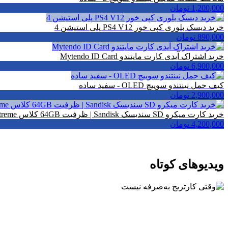
1,200,000 تومان
خرید دیسک بلوری کپی خور PS4 V12 پلی استیشن 4
890,000 تومان
خرید اشتراک آیدی کارت مایتندو Mytendo ID Card
6,900,000 تومان
کیف حمل نینتندو سوییچ OLED - سفید ساده
2,900,000 تومان
خرید کارت میکرو SD سندیسک Sandisk | ظرفیت 64GB کلاس A2 Extreme
4,200,000 تومان
ویدیو‌های کوتاه