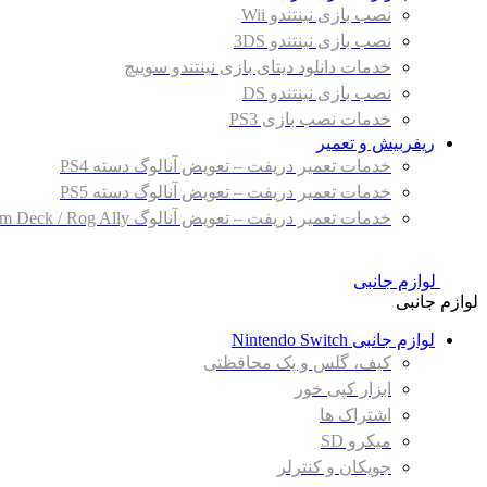
نصب بازی نینتندو Wii
نصب بازی نینتندو 3DS
خدمات دانلود دیتای بازی نینتندو سوییچ
نصب بازی نینتندو DS
خدمات نصب بازی PS3
ریفربیش و تعمیر
خدمات تعمیر دریفت – تعویض آنالوگ دسته PS4
خدمات تعمیر دریفت – تعویض آنالوگ دسته PS5
خدمات تعمیر دریفت – تعویض آنالوگ Steam Deck / Rog Ally
لوازم جانبی
لوازم جانبی
لوازم جانبی Nintendo Switch
کیف، گلس و پک محافظتی
ابزار کپی خور
اشتراک ها
میکرو SD
جویکان و کنترلر